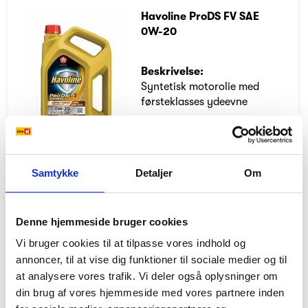
Havoline ProDS FV SAE
0W-20
Beskrivelse:
Syntetisk motorolie med
førsteklasses ydeevne
Produktbeskrivelse:
DK
EU
Sikkerhedsdatablad:
Samtykke
Detaljer
Om
DK
EN
Denne hjemmeside bruger cookies
Havoline ProDS M SAE 5W-
Vi bruger cookies til at tilpasse vores indhold og
30
annoncer, til at vise dig funktioner til sociale medier og til
Motorolier for diesel og 4-
at analysere vores trafik. Vi deler også oplysninger om
takts benzinmotorer
din brug af vores hjemmeside med vores partnere inden