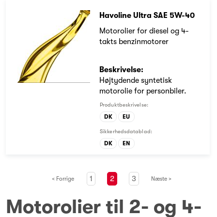
Havoline Ultra SAE 5W-40
Motorolier for diesel og 4-
takts benzinmotorer
Beskrivelse:
Højtydende syntetisk
motorolie for personbiler.
Produktbeskrivelse:
DK
EU
Sikkerhedsdatablad:
DK
EN
1
2
3
< Forrige
Næste >
Motorolier til 2- og 4-