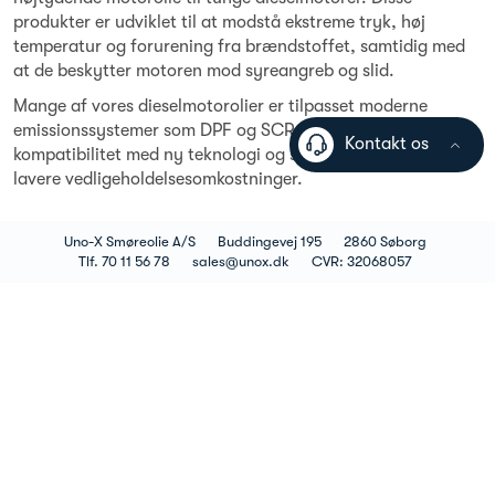
produkter er udviklet til at modstå ekstreme tryk, høj
temperatur og forurening fra brændstoffet, samtidig med
at de beskytter motoren mod syreangreb og slid.
Mange af vores dieselmotorolier er tilpasset moderne
emissionssystemer som DPF og SCR, hvilket sikrer
Kontakt os
kompatibilitet med ny teknologi og samtidig understøtter
lavere vedligeholdelsesomkostninger.
Uno-X Smøreolie A/S
Buddingevej 195
2860 Søborg
Tlf. 70 11 56 78
sales@unox.dk
CVR: 32068057