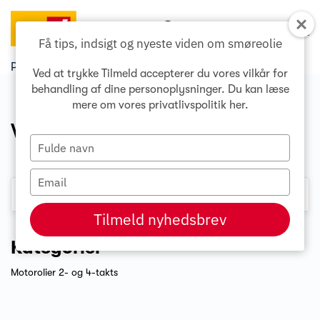
Søg...
Menu
Få tips, indsigt og nyeste viden om smøreolie
Produkter
Ved at trykke Tilmeld accepterer du vores vilkår for
behandling af dine personoplysninger. Du kan læse
mere om vores privatlivspolitik
her
.
Vi fandt
53 resultater
Type
your
name
Type
your
email
Tilmeld nyhedsbrev
Kategorier
Motorolier 2- og 4-takts