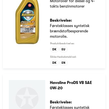
Motorolier for diesel og 4-
takts benzinmotorer
Beskrivelse:
Førsteklasses syntetisk
brændstofbesparende
motorolie.
Produktbeskrivelse:
DK
EU
Sikkerhedsdatablad:
DK
EN
Havoline ProDS VB SAE
0W-20
Beskrivelse:
Førsteklasses syntetisk