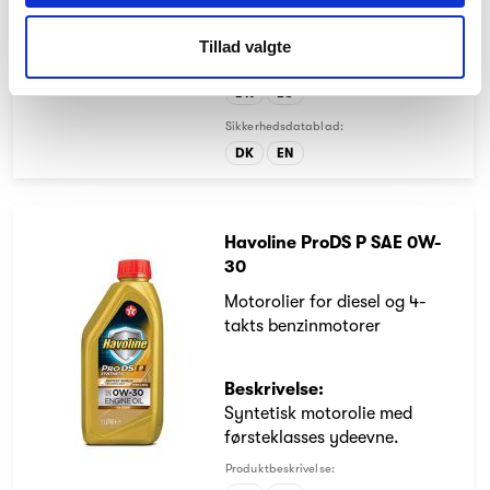
brændstofbesparende
motorolie.
Tillad valgte
Produktbeskrivelse:
DK
EU
Sikkerhedsdatablad:
DK
EN
Havoline ProDS P SAE 0W-
30
Motorolier for diesel og 4-
takts benzinmotorer
Beskrivelse:
Syntetisk motorolie med
førsteklasses ydeevne.
Produktbeskrivelse: