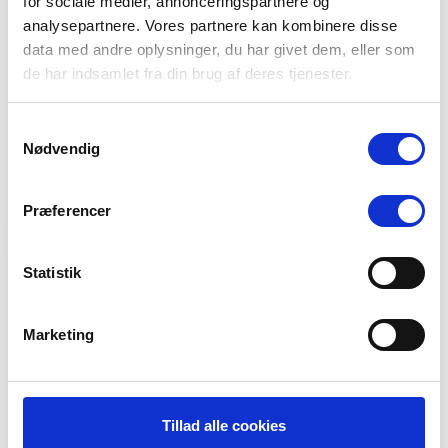
for sociale medier, annonceringspartnere og
Beskrivelse:
analysepartnere. Vores partnere kan kombinere disse
Syntetisk mid-SAPS
data med andre oplysninger, du har givet dem, eller som
motorolie med førsteklasses
de har indsamlet fra din brug af deres tjenester.
ydeevne
Produktbeskrivelse:
Samtykkevalg
DK
EU
Nødvendig
Sikkerhedsdatablad:
DK
EN
Præferencer
Statistik
Havoline ProDS MG SAE
0W-20
Motorolier for diesel og 4-
Marketing
takts benzinmotorer
Beskrivelse:
Tillad alle cookies
Højtydende lavemission