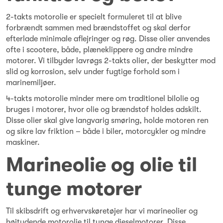
2-takts motorolie er specielt formuleret til at blive
forbrændt sammen med brændstoffet og skal derfor
efterlade minimale aflejringer og røg. Disse olier anvendes
ofte i scootere, både, plæneklippere og andre mindre
motorer. Vi tilbyder lavrøgs 2-takts olier, der beskytter mod
slid og korrosion, selv under fugtige forhold som i
marinemiljøer.
4-takts motorolie minder mere om traditionel bilolie og
bruges i motorer, hvor olie og brændstof holdes adskilt.
Disse olier skal give langvarig smøring, holde motoren ren
og sikre lav friktion – både i biler, motorcykler og mindre
maskiner.
Marineolie og olie til
tunge motorer
Til skibsdrift og erhvervskøretøjer har vi marineolier og
højtydende motorolie til tunge dieselmotorer. Disse