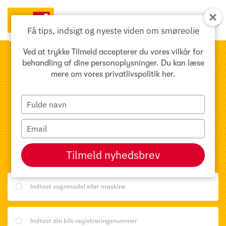
Forvent det
Menu
bedste fra Uno-X
Få tips, indsigt og nyeste viden om smøreolie
Ved at trykke Tilmeld accepterer du vores vilkår for
behandling af dine personoplysninger. Du kan læse
mere om vores privatlivspolitik
her
.
Smøreskema
Type
Produktsøgning
your
name
Produktkonvertering
Type
your
Specifikationer
email
Tilmeld nyhedsbrev