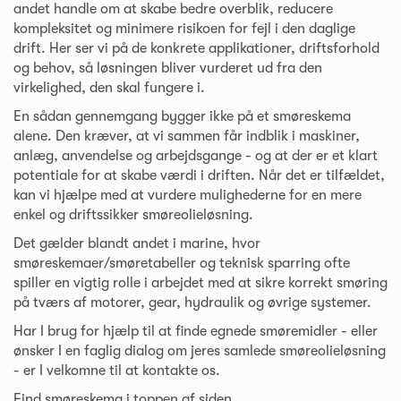
andet handle om at skabe bedre overblik, reducere
kompleksitet og minimere risikoen for fejl i den daglige
drift. Her ser vi på de konkrete applikationer, driftsforhold
og behov, så løsningen bliver vurderet ud fra den
virkelighed, den skal fungere i.
En sådan gennemgang bygger ikke på et smøreskema
alene. Den kræver, at vi sammen får indblik i maskiner,
anlæg, anvendelse og arbejdsgange - og at der er et klart
potentiale for at skabe værdi i driften. Når det er tilfældet,
kan vi hjælpe med at vurdere mulighederne for en mere
enkel og driftssikker smøreolieløsning.
Det gælder blandt andet i marine, hvor
smøreskemaer/smøretabeller og teknisk sparring ofte
spiller en vigtig rolle i arbejdet med at sikre korrekt smøring
på tværs af motorer, gear, hydraulik og øvrige systemer.
Har I brug for hjælp til at finde egnede smøremidler - eller
ønsker I en faglig dialog om jeres samlede smøreolieløsning
- er I velkomne til at kontakte os.
Find smøreskema i toppen af siden