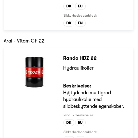
DK
EU
Sikkerhedsdatablad:
DK
EN
Aral - Vitam GF 22
Rando HDZ 22
Hydraulikolier
Beskrivelse:
Højtydende multigrad
hydraulikolie med
slidbeskyttende egenskaber.
Produktbeskrivelse:
DK
EU
Sikkerhedsdatablad: