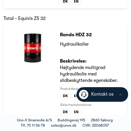
DK
EN
Total - Equivis ZS 32
Rando HDZ 32
Hydraulikolier
Beskrivelse:
Højtydende multigrad
hydraulikolie med
slidbeskyttende egenskaber.
Produktbeskrivelse:
Kontakt os
DK
EU
Sikkerhedsdatablad:
DK
EN
Uno-X Smøreolie A/S
Buddingevej 195
2860 Søborg
Tlf. 70 11 56 78
sales@unox.dk
CVR: 32068057
ELF - Visga 32