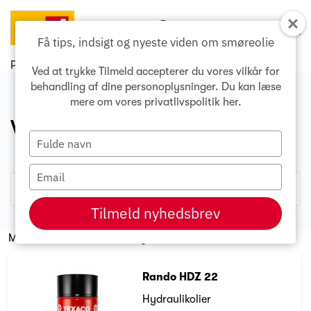
Søg...
Menu
Få tips, indsigt og nyeste viden om smøreolie
Produkt Konvertering
Ved at trykke Tilmeld accepterer du vores vilkår for
behandling af dine personoplysninger. Du kan læse
mere om vores privatlivspolitik
her
.
Vi fandt
456 resultater
Type
your
name
Type
your
email
Tilmeld nyhedsbrev
Midland Lubricants - HVI Hydraulic 22
Rando HDZ 22
Hydraulikolier