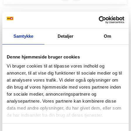
Rymax Lubricants - HYDRA HVI 32
Rando HDZ 32
Samtykke
Detaljer
Om
Hydraulikolier
Denne hjemmeside bruger cookies
Beskrivelse:
Højtydende multigrad
Vi bruger cookies til at tilpasse vores indhold og
hydraulikolie med
annoncer, til at vise dig funktioner til sociale medier og til
slidbeskyttende egenskaber.
at analysere vores trafik. Vi deler også oplysninger om
Produktbeskrivelse:
din brug af vores hjemmeside med vores partnere inden
DK
EU
for sociale medier, annonceringspartnere og
analysepartnere. Vores partnere kan kombinere disse
Sikkerhedsdatablad:
data med andre oplysninger, du har givet dem, eller som
DK
EN
de har indsamlet fra din brug af deres tjenester.
Unil Lubricants - HVD 32