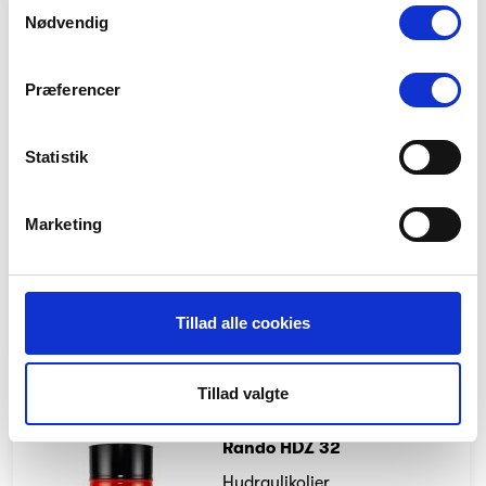
Samtykkevalg
Nødvendig
Rando HDZ 32
Hydraulikolier
Præferencer
Beskrivelse:
Statistik
Højtydende multigrad
hydraulikolie med
slidbeskyttende egenskaber.
Marketing
Produktbeskrivelse:
DK
EU
Sikkerhedsdatablad:
Tillad alle cookies
DK
EN
Champion - COMPETE HV ISO 32
Tillad valgte
Rando HDZ 32
Hydraulikolier