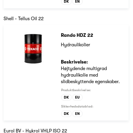
DK
EN
Shell - Tellus Oil 22
Rando HDZ 22
Hydraulikolier
Beskrivelse:
Højtydende multigrad
hydraulikolie med
slidbeskyttende egenskaber.
Produktbeskrivelse:
DK
EU
Sikkerhedsdatablad:
DK
EN
Eurol BV - Hykrol VHLP ISO 22