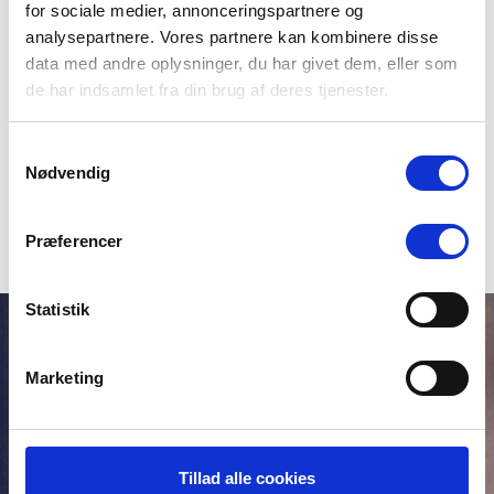
for sociale medier, annonceringspartnere og
Analysér for partikeltælling, vandindhold, viskositet og
analysepartnere. Vores partnere kan kombinere disse
andre relevante parametre.
data med andre oplysninger, du har givet dem, eller som
Brug resultaterne til at justere vedligeholdelsesintervaller
de har indsamlet fra din brug af deres tjenester.
og identificere potentielle problemer tidligt.
Optimér driften med en Uno-X olieanalyse
Samtykkevalg
Nødvendig
Præferencer
Statistik
Viden og
Marketing
uddannelse
er en god
Tillad alle cookies