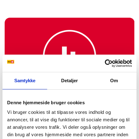
Samtykke
Detaljer
Om
Denne hjemmeside bruger cookies
Oliens helbredstjek
Vi bruger cookies til at tilpasse vores indhold og
Olieanalyse er et kraftfuldt værktøj til at overvåge oliens
annoncer, til at vise dig funktioner til sociale medier og til
tilstand og maskinens sundhed.
at analysere vores trafik. Vi deler også oplysninger om
Etablér et program for regelmæssig olieanalyse.
din brug af vores hjemmeside med vores partnere inden