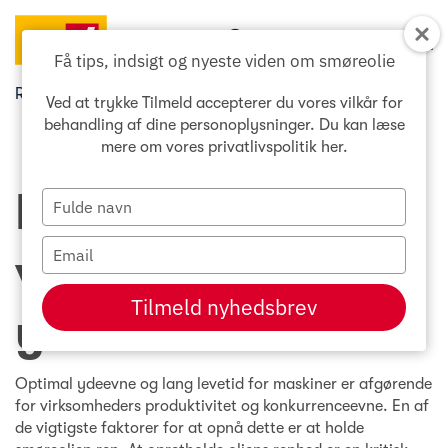
Søg...
Menu
Få tips, indsigt og nyeste viden om smøreolie
Ren smøreolie – vejen til optimal ydeevne
Ved at trykke Tilmeld accepterer du vores vilkår for
behandling af dine personoplysninger. Du kan læse
mere om vores privatlivspolitik
her
.
Ren smøreolie –
Type
your
name
Type
vejen til optimal
your
email
Tilmeld nyhedsbrev
ydeevne
Optimal ydeevne og lang levetid for maskiner er afgørende
for virksomheders produktivitet og konkurrenceevne. En af
de vigtigste faktorer for at opnå dette er at holde