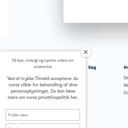
Få tips, indsigt og nyeste viden om
smøreolie
Søg
H
O
Ved at trykke Tilmeld accepterer du
vores vilkår for behandling af dine
Vi
personoplysninger. Du kan læse
Co
mere om vores privatlivspolitik
her
.
Type
your
name
Type