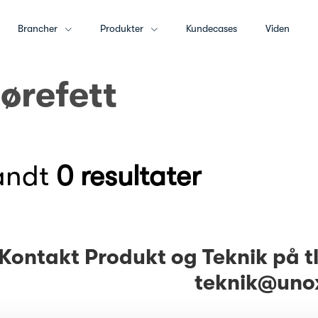
Brancher
Produkter
Kundecases
Viden
ørefett
fandt
0 resultater
Kontakt Produkt og Teknik på tlf
teknik@uno