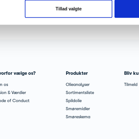
Tillad valgte
vorfor vælge os?
Produkter
Bliv k
m os
Olieanalyser
Tilmeld
sion & Værdier
Sortimentsliste
de of Conduct
Spildolie
Smøremidler
Smøreskema